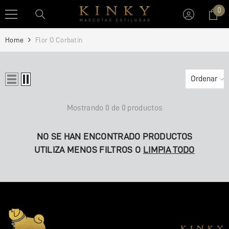
IR AL CONTENIDO
0
0
art
Home
Flor O Corbatín
Ordenar
Mostrando 0 de 0 productos
NO SE HAN ENCONTRADO PRODUCTOS
UTILIZA MENOS FILTROS O
LIMPIA TODO