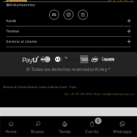
@kinkymascotas
Ayuda
Tiendas
Servicio al cliente
©️ Todos los derechos reservados Kinky ®️
Servicio al Cliente Horario: Lunes a Viernes 8 am – 5 pm.
Cel:
+57 317 290 4896
| Mail:
info@kinkymascotas.co
0
0
Home
Buscar
Tienda
Carrito
Whatsapp
artículos