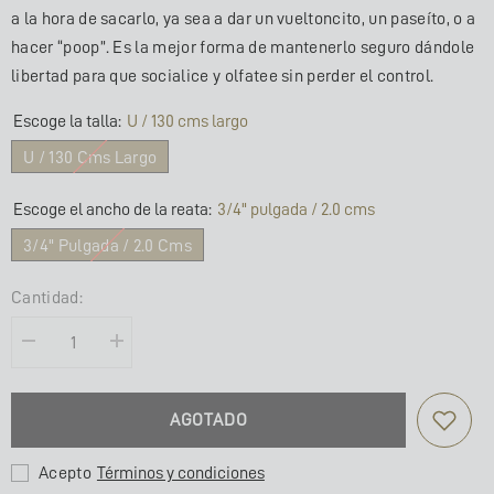
a la hora de sacarlo, ya sea a dar un vueltoncito, un paseíto, o a
hacer “poop”. Es la mejor forma de mantenerlo seguro dándole
libertad para que socialice y olfatee sin perder el control.
Escoge la talla:
U / 130 cms largo
U / 130 Cms Largo
Escoge el ancho de la reata:
3/4" pulgada / 2.0 cms
3/4" Pulgada / 2.0 Cms
Cantidad:
Disminuir
Aumentar
la
la
cantidad
cantidad
para
de
TRAÍLLA
TRAÍLLA
AGOTADO
/
/
LEOPARDO
LEOPARDO
ELECTRIC
ELECTRIC
AMARILLO
AMARILLO
Acepto
Términos y condiciones
NEÓN
NEÓN