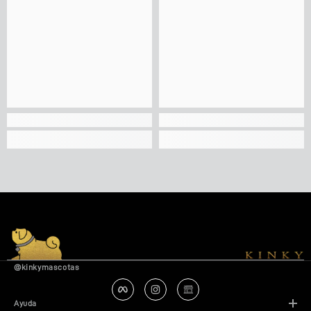
@kinkymascotas
Ayuda