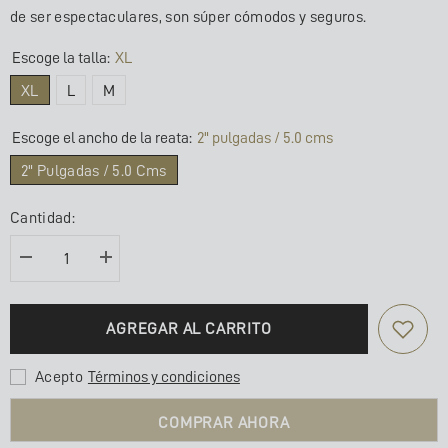
de ser espectaculares, son súper cómodos y seguros.
Escoge la talla:
XL
XL
L
M
Escoge el ancho de la reata:
2" pulgadas / 5.0 cms
2" Pulgadas / 5.0 Cms
Cantidad:
Disminuir
Aumentar
la
la
cantidad
cantidad
para
de
COLLAR
COLLAR
AGREGAR AL CARRITO
SÚPER
SÚPER
ANCHO
ANCHO
/
/
CALAMAR
CALAMAR
Acepto
Términos y condiciones
DIVINE
DIVINE
TIGRES
TIGRES
COMPRAR AHORA