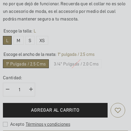
no por que dejó de funcionar. Recuerda que el collar no es solo
un accesorio de moda, es el accesorio por medio del cual
podrás mantener seguro a tu mascota.
Escoge la talla:
L
L
M
S
XS
Escoge el ancho de la reata:
1" pulgada / 2.5 cms
1" Pulgada / 2.5 Cms
3/4" Pulgada / 2.0 Cms
Cantidad:
Disminuir
Aumentar
la
la
cantidad
cantidad
para
de
COLLAR
COLLAR
AGREGAR AL CARRITO
BÁSICO
BÁSICO
/
/
ORQUÍDEA
ORQUÍDEA
Acepto
Términos y condiciones