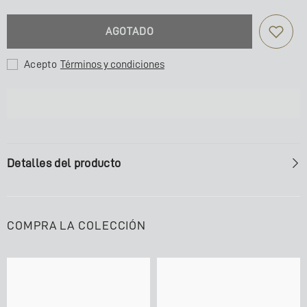
cantidad
cantidad
para
de
COBIJA
COBIJA
AGOTADO
RECTANGULAR
RECTANGULAR
ACANALADA
ACANALADA
LILA
LILA
Acepto
Términos y condiciones
Detalles del producto
COMPRA LA COLECCIÓN