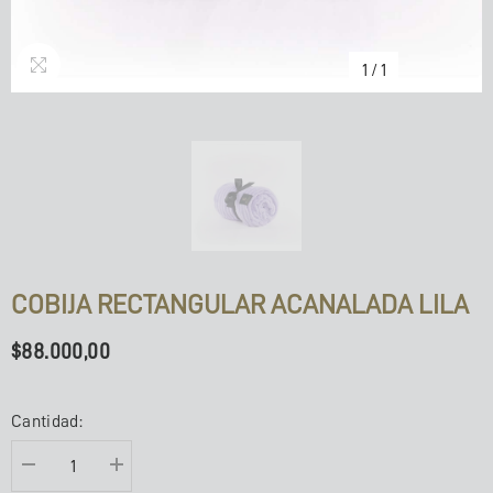
1
/
1
COBIJA RECTANGULAR ACANALADA LILA
$88.000,00
Cantidad:
Disminuir
Aumentar
la
la