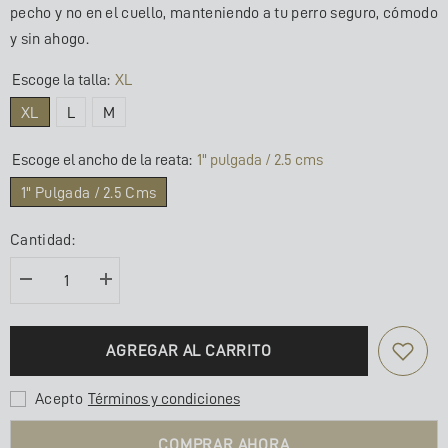
pecho y no en el cuello, manteniendo a tu perro seguro, cómodo
y sin ahogo.
Escoge la talla:
XL
XL
L
M
Escoge el ancho de la reata:
1" pulgada / 2.5 cms
1" Pulgada / 2.5 Cms
Cantidad:
Disminuir
Aumentar
la
la
cantidad
cantidad
para
de
ARNÉS
ARNÉS
AGREGAR AL CARRITO
/
/
CAFETTO
CAFETTO
DIVINE
DIVINE
LEOPARDO
LEOPARDO
Acepto
Términos y condiciones
COMPRAR AHORA